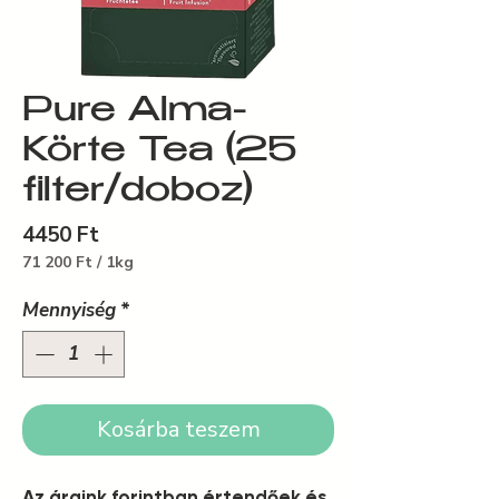
Pure Alma-
Körte Tea (25
filter/doboz)
Ár
4450 Ft
71 200 Ft
/
1kg
1 Kilogram
ára:
Mennyiség
*
71 200 Ft
Kosárba teszem
Az áraink forintban értendőek és