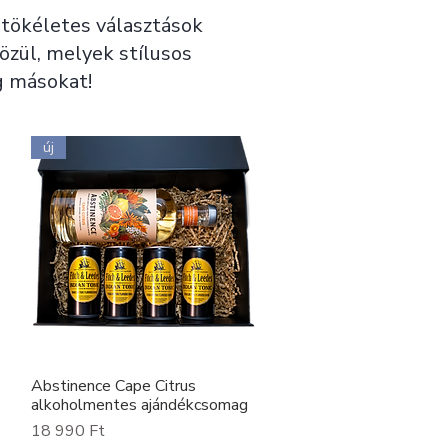
– tökéletes választások
zül, melyek stílusos
g másokat!
új
Abstinence Cape Citrus
Gyorsnézet
alkoholmentes ajándékcsomag
Ár
18 990 Ft