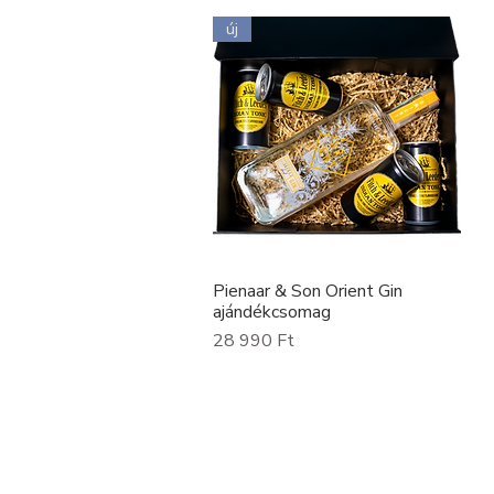
új
Pienaar & Son Orient Gin
Gyorsnézet
ajándékcsomag
Ár
28 990 Ft