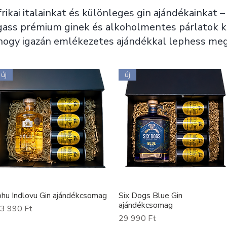
rikai italainkat és különleges gin ajándékainkat 
gass prémium ginek és alkoholmentes párlatok kö
hogy igazán emlékezetes ajándékkal lephess me
új
új
bhu Indlovu Gin ajándékcsomag
Six Dogs Blue Gin
Gyorsnézet
Gyorsnézet
ajándékcsomag
r
3 990 Ft
Ár
29 990 Ft