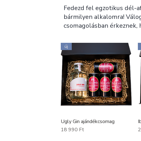
Fedezd fel egzotikus dél-af
bármilyen alkalomra! Válo
csomagolásban érkeznek, 
új
Ugly Gin ajándékcsomag
I
Gyorsnézet
Ár
Á
18 990 Ft
2