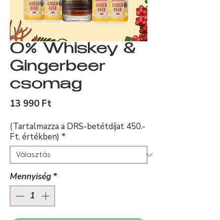
0% Whiskey &
Gingerbeer
csomag
Ár
13 990 Ft
(Tartalmazza a DRS-betétdíjat 450.-
Ft. értékben)
*
Mennyiség
*