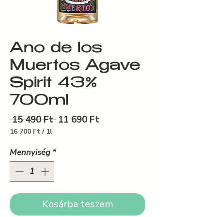
Ano de los
Muertos Agave
Spirit 43%
700ml
Szokásos
Akciós
 15 490 Ft 
11 690 Ft
ár
ár
16 700 Ft
/
1l
1 Liter
ára:
Mennyiség
*
16 700 Ft
Kosárba teszem