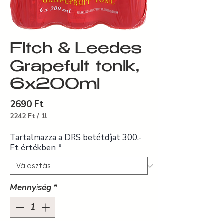
Fitch & Leedes
Grapefuit tonik,
6x200ml
Ár
2690 Ft
2242 Ft
/
1l
1 Liter
ára:
Tartalmazza a DRS betétdíjat 300.-
2242 Ft
Ft értékben
*
Mennyiség
*