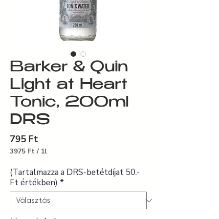
Barker & Quin
Light at Heart
Tonic, 200ml
DRS
Ár
795 Ft
3975 Ft
/
1l
1 Liter
ára:
(Tartalmazza a DRS-betétdíjat 50.-
3975 Ft
Ft értékben)
*