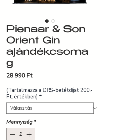
Pienaar & Son
Orient Gin
ajándékcsoma
g
Ár
28 990 Ft
(Tartalmazza a DRS-betétdíjat 200.-
Ft. értékben)
*
Mennyiség
*