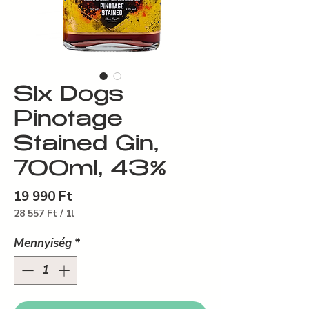
Six Dogs
Pinotage
Stained Gin,
700ml, 43%
Ár
19 990 Ft
28 557 Ft
/
1l
1 Liter
ára:
Mennyiség
*
28 557 Ft