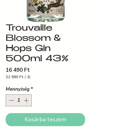
Trouvaille
Blossom &
Hops Gin
500ml 43%
Ár
16 490 Ft
32 980 Ft
/
1l
1 Liter
ára:
Mennyiség
*
32 980 Ft
Kosárba teszem