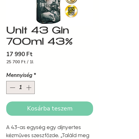
Unit 43 Gin
700ml 43%
Ár
17 990 Ft
25 700 Ft
/
1l
1 Liter
ára:
Mennyiség
*
25 700 Ft
Kosárba teszem
A 43-as egység egy díjnyertes
kézműves szeszfőzde. „Találd meg